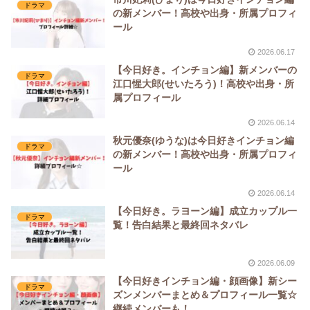
ドラマ
の新メンバー！高校や出身・所属プロフィ
ール
2026.06.17
【今日好き。インチョン編】新メンバーの
ドラマ
江口惺大郎(せいたろう)！高校や出身・所
属プロフィール
2026.06.14
秋元優奈(ゆうな)は今日好きインチョン編
ドラマ
の新メンバー！高校や出身・所属プロフィ
ール
2026.06.14
【今日好き。ラヨーン編】成立カップル一
ドラマ
覧！告白結果と最終回ネタバレ
2026.06.09
【今日好きインチョン編・顔画像】新シー
ドラマ
ズンメンバーまとめ＆プロフィール一覧☆
継続メンバーも！