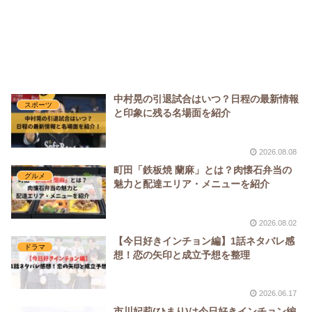
中村晃の引退試合はいつ？日程の最新情報
スポーツ
と印象に残る名場面を紹介
2026.08.08
町田「鉄板焼 蘭麻」とは？肉懐石弁当の
グルメ
魅力と配達エリア・メニューを紹介
2026.08.02
【今日好きインチョン編】1話ネタバレ感
ドラマ
想！恋の矢印と成立予想を整理
2026.06.17
市川妃莉(ひまり)は今日好きインチョン編