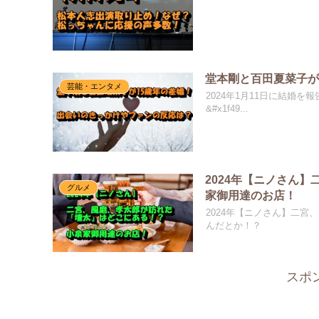
堂本剛と百田夏菜子が
芸能・エンタメ
2024年1月11日に結婚を報告した堂
&#x1f49...
2024年【ニノさん
グルメ
家御用達のお店！
2024年【ニノさん】二
んだとか！？
スポ