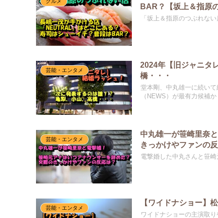
グルメ
BAR？【坂上＆指原
「坂上＆指原のつぶれない
2024年【旧ジャニ
芸能・エンタメ
橋・・・
堂本剛、中丸雄一に続いて結
（NEWS）が最有力候補か
中丸雄一が笹崎里奈
芸能・エンタメ
きっかけやファンの
電撃婚した中丸さんと笹崎
【ワイドナショー】
芸能・エンタメ
ワイドナショーの主演取り