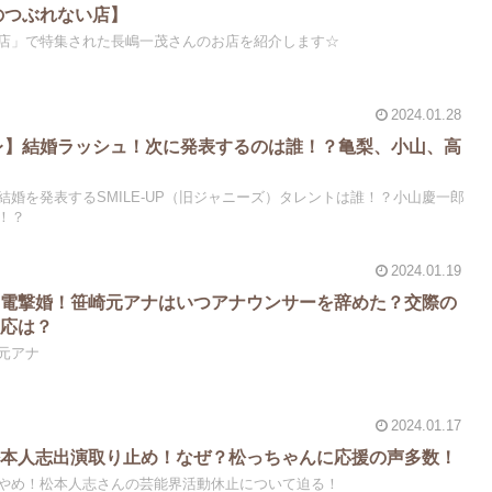
のつぶれない店】
店」で特集された長嶋一茂さんのお店を紹介します☆
2024.01.28
タレ】結婚ラッシュ！次に発表するのは誰！？亀梨、小山、高
婚を発表するSMILE-UP（旧ジャニーズ）タレントは誰！？小山慶一郎
！？
2024.01.19
と電撃婚！笹崎元アナはいつアナウンサーを辞めた？交際の
反応は？
元アナ
2024.01.17
松本人志出演取り止め！なぜ？松っちゃんに応援の声多数！
やめ！松本人志さんの芸能界活動休止について迫る！