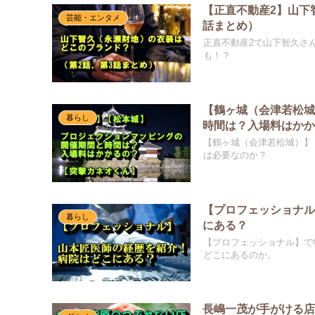
【正直不動産2】山下
芸能・エンタメ
話まとめ）
正直不動産2で山下智久さ
も！？
【鶴ヶ城（会津若松
暮らし
時間は？入場料はか
【鶴ヶ城（会津若松城）】
は必要なのか？
【プロフェッショナ
暮らし
にある？
【プロフェッショナル】で
どこにあるのか。
長嶋一茂が手がける店