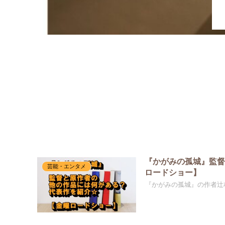
ホーム
『かがみの孤城』監
芸能・エンタメ
ロードショー】
『かがみの孤城』の作者辻