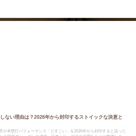
ドラマ
芸能・エンタメ
しない理由は？2026年から封印するストイックな決意と
手が本塁打パフォーマンス「どすこい」を2026年から封印すると語った