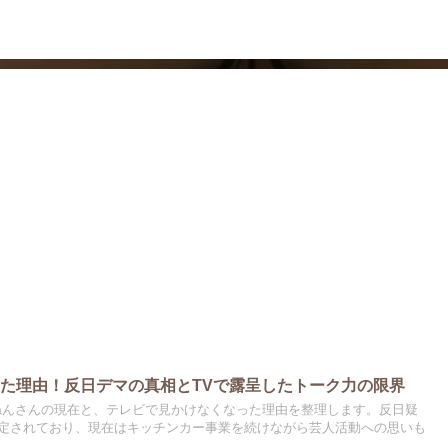
ドラマ
芸能・エンタメ
た理由！反日デマの真相とTVで露呈したトーク力の限界
やねんさんの現在と、テレビで見かけなくなった理由を整理します。反日疑
定されており、現在はキッチンカー事業を続けながら芸人活動への思いも