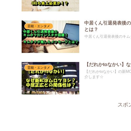
中居くん引退発表後
芸能・エンタメ
とは？
中居くん引退発表後のキム
【だれかtoなかい】
芸能・エンタメ
【だれかtoなかい】の新
介します☆
スポ