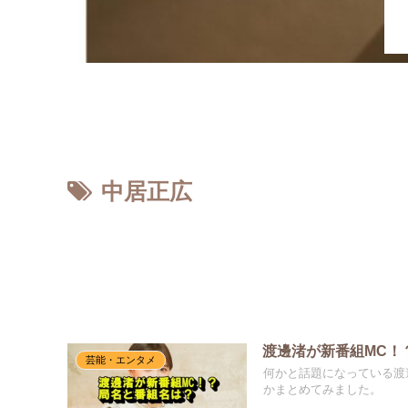
ホーム
中居正広
渡邊渚が新番組MC！
芸能・エンタメ
何かと話題になっている渡
かまとめてみました。