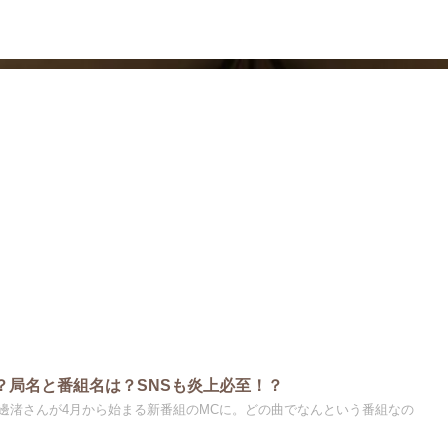
ドラマ
芸能・エンタメ
？局名と番組名は？SNSも炎上必至！？
邊渚さんが4月から始まる新番組のMCに。どの曲でなんという番組なの