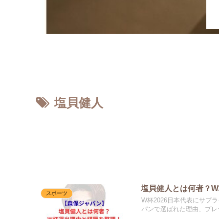
ホーム
塩貝健人
塩貝健人とは何者？
スポーツ
W杯2026日本代表にサ
パンで選ばれた理由、プレ