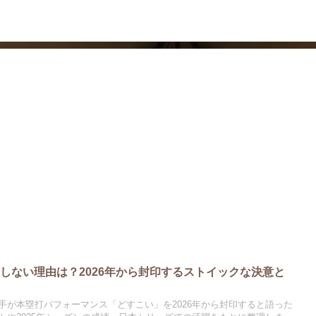
ドラマ
芸能・エンタメ
しない理由は？2026年から封印するストイックな決意と
手が本塁打パフォーマンス「どすこい」を2026年から封印すると語った