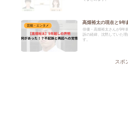
高畑裕太の現在と9年
芸能・エンタメ
俳優・高畑裕太さんが9年
訴の経緯、沈黙していた理
す。
スポ