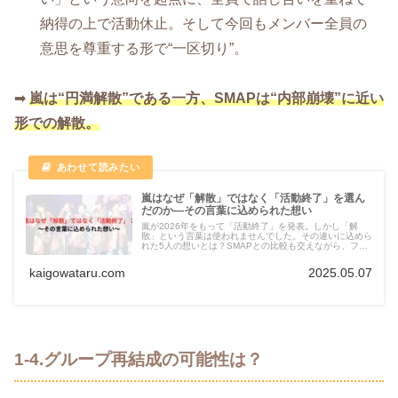
納得の上で活動休止。そして今回もメンバー全員の
意思を尊重する形で“一区切り”。
➡
嵐は“円満解散”である一方、SMAPは“内部崩壊”に近い
形での解散。
嵐はなぜ「解散」ではなく「活動終了」を選ん
だのか―その言葉に込められた想い
嵐が2026年をもって「活動終了」を発表。しかし「解
散」という言葉は使われませんでした。その違いに込めら
れた5人の想いとは？SMAPとの比較も交えながら、ファ
ンの心に残る“別れ方”を読み解きます。
kaigowataru.com
2025.05.07
1-4.グループ再結成の可能性は？