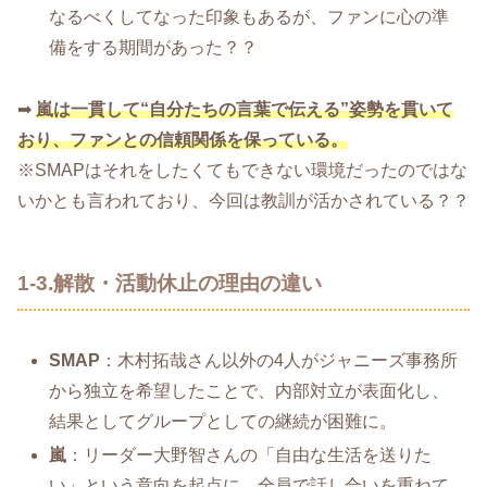
なるべくしてなった印象もあるが、ファンに心の準
備をする期間があった？？
➡
嵐は一貫して“自分たちの言葉で伝える”姿勢を貫いて
おり、ファンとの信頼関係を保っている。
※SMAPはそれをしたくてもできない環境だったのではな
いかとも言われており、今回は教訓が活かされている？？
1-3.解散・活動休止の理由の違い
SMAP
：木村拓哉さん以外の4人がジャニーズ事務所
から独立を希望したことで、内部対立が表面化し、
結果としてグループとしての継続が困難に。
嵐
：リーダー大野智さんの「自由な生活を送りた
い」という意向を起点に、全員で話し合いを重ねて