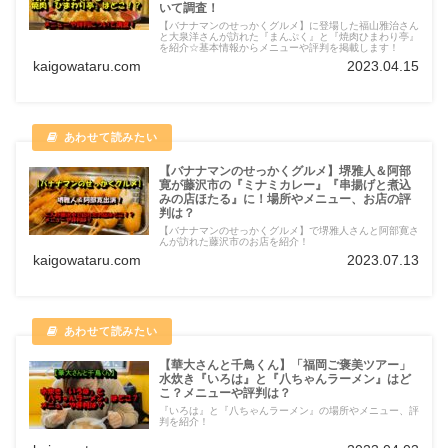
いて調査！
【バナナマンのせっかくグルメ】に登場した福山雅治さん
と大泉洋さんが訪れた『まんぷく』と『焼肉ひまわり亭』
を紹介☆基本情報からメニューや評判を掲載します！
kaigowataru.com
2023.04.15
【バナナマンのせっかくグルメ】堺雅人＆阿部
寛が藤沢市の『ミナミカレー』『串揚げと煮込
みの店ほたる』に！場所やメニュー、お店の評
判は？
【バナナマンのせっかくグルメ】で堺雅人さんと阿部寛さ
んが訪れた藤沢市のお店を紹介！
kaigowataru.com
2023.07.13
【華大さんと千鳥くん】「福岡ご褒美ツアー」
水炊き『いろは』と『八ちゃんラーメン』はど
こ？メニューや評判は？
『いろは』と『八ちゃんラーメン』の場所やメニュー、評
判を紹介！