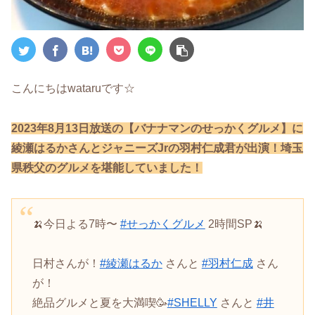
こんにちはwataruです☆
2023年8月13日放送の【バナナマンのせっかくグルメ】に
綾瀬はるかさんとジャニーズJrの羽村仁成君が出演！
埼玉
県秩父のグルメを堪能していました！
🍌今日よる7時〜
#せっかくグルメ
2時間SP🍌
日村さんが！
#綾瀬はるか
さんと
#羽村仁成
さん
が！
絶品グルメと夏を大満喫🥳
#SHELLY
さんと
#井