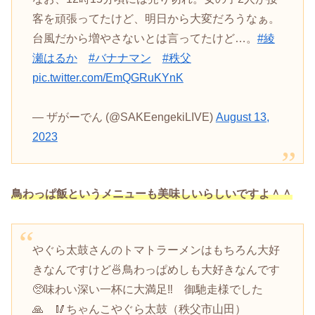
客を頑張ってたけど、明日から大変だろうなぁ。
台風だから増やさないとは言ってたけど…。
#綾
瀬はるか
#バナナマン
#秩父
pic.twitter.com/EmQGRuKYnK
— ザがーでん (@SAKEengekiLIVE)
August 13,
2023
鳥わっぱ飯というメニューも美味しいらしいですよ＾＾
やぐら太鼓さんのトマトラーメンはもちろん大好
きなんですけど🍜鳥わっぱめしも大好きなんです
🥺味わい深い一杯に大満足‼️ 御馳走様でした
🙏 🥢ちゃんこやぐら太鼓（秩父市山田）