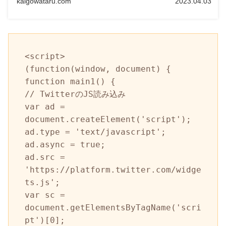
kaigowataru.com
2023.04.03
<script>

(function(window, document) {

function main1() {

// TwitterのJS読み込み

var ad = 
document.createElement('script');

ad.type = 'text/javascript';

ad.async = true;

ad.src = 
'https://platform.twitter.com/widge
ts.js';

var sc = 
document.getElementsByTagName('scri
pt')[0];
