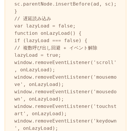
sc.parentNode.insertBefore(ad, sc);

}

// 遅延読み込み

var lazyLoad = false;

function onLazyLoad() {

if (lazyLoad === false) {

// 複数呼び出し回避 + イベント解除

lazyLoad = true;

window.removeEventListener('scroll'
, onLazyLoad);

window.removeEventListener('mousemo
ve', onLazyLoad);

window.removeEventListener('mousedo
wn', onLazyLoad);

window.removeEventListener('touchst
art', onLazyLoad);

window.removeEventListener('keydown
', onLazyLoad);
