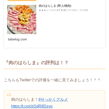
肉のはらしま (野上/焼肉)
★★★☆☆3.07 ■予算(夜):￥2,000～￥2,999
tabelog.com
『肉のはらしま』の評判は！？
こちらもTwitterでの評価を一緒に見てみましょう！＾＾
肉のはらしま！
#せっかくグルメ
https://t.co/cbSdR8Dzvo