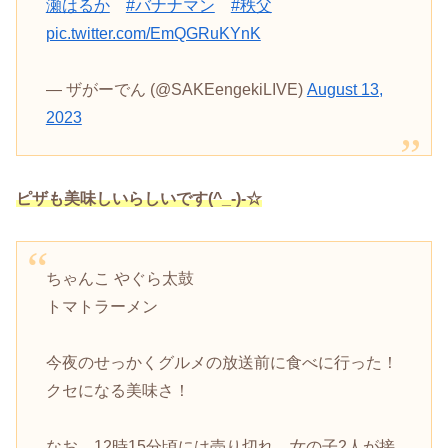
瀬はるか
#バナナマン
#秩父
pic.twitter.com/EmQGRuKYnK
— ザがーでん (@SAKEengekiLIVE)
August 13,
2023
ピザも美味しいらしいです(^_-)-☆
ちゃんこ やぐら太鼓
トマトラーメン
今夜のせっかくグルメの放送前に食べに行った！
クセになる美味さ！
なお、12時15分頃には売り切れ。女の子2人が接