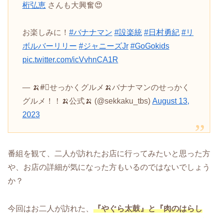
桁弘恵
さんも大興奮😍
お楽しみに！
#バナナマン
#設楽統
#日村勇紀
#リ
ボルバーリリー
#ジャニーズJr
#GoGokids
pic.twitter.com/icVvhnCA1R
— 🍌#⃣せっかくグルメ🍌バナナマンのせっかく
グルメ！！🍌公式🍌 (@sekkaku_tbs)
August 13,
2023
番組を観て、二人が訪れたお店に行ってみたいと思った方
や、お店の詳細が気になった方もいるのではないでしょう
か？
今回はお二人が訪れた、
『やぐら太鼓』と『肉のはらし