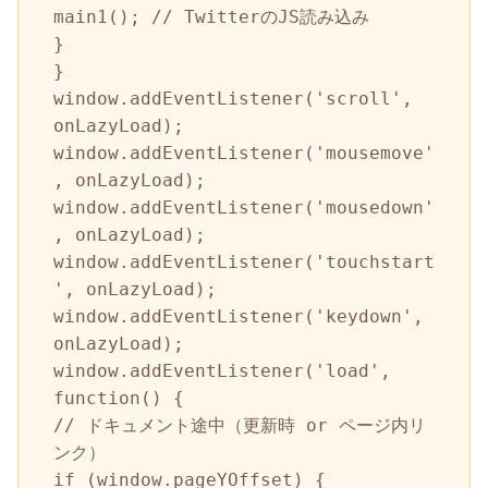
main1(); // TwitterのJS読み込み

}

}

window.addEventListener('scroll', 
onLazyLoad);

window.addEventListener('mousemove'
, onLazyLoad);

window.addEventListener('mousedown'
, onLazyLoad);

window.addEventListener('touchstart
', onLazyLoad);

window.addEventListener('keydown', 
onLazyLoad);

window.addEventListener('load', 
function() {

// ドキュメント途中（更新時 or ページ内リ
ンク）

if (window.pageYOffset) {
