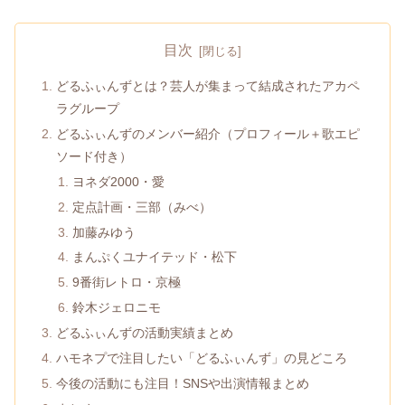
目次
どるふぃんずとは？芸人が集まって結成されたアカペ
ラグループ
どるふぃんずのメンバー紹介（プロフィール＋歌エピ
ソード付き）
ヨネダ2000・愛
定点計画・三部（みべ）
加藤みゆう
まんぷくユナイテッド・松下
9番街レトロ・京極
鈴木ジェロニモ
どるふぃんずの活動実績まとめ
ハモネプで注目したい「どるふぃんず」の見どころ
今後の活動にも注目！SNSや出演情報まとめ