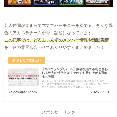
芸人仲間が集まって本気でハーモニーを奏でる、そんな異
色のアカペラチームが今、話題になっています。
この記事では、どるふぃんずのメンバー情報や活動実績
を、歌の背景も合わせてわかりやすくまとめました！
【M-1グランプリ2025】敗者復活で不利と言わ
れる芸人の特徴とは？それでも勝ち上がる可能
性も考察
M-1グランプリ2025の敗者復活枠は誰が勝ち上がるの
か。過去の傾向や審査構造から、テレビ露出が少ない注目
芸人や有利・不利の条件を徹底解説します。
kaigowataru.com
2025.12.21
スポンサーリンク