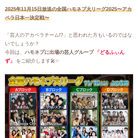
2025年11月15日放送の全国ハモネプ大リーグ2025〜アカ
ペラ日本一決定戦〜
「芸人のアカペラチーム!?」と思われた方もいるのではな
いでしょうか？
今回は、
ハモネプに出場の芸人グループ
「どるふぃん
ず」
をご紹介します🎤✨