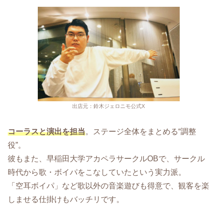
出店元：鈴木ジェロニモ公式X
コーラスと演出を担当
。ステージ全体をまとめる“調整
役”。
彼もまた、早稲田大学アカペラサークルOBで、サークル
時代から歌・ボイパをこなしていたという実力派。
「空耳ボイパ」など歌以外の音楽遊びも得意で、観客を楽
しませる仕掛けもバッチリです。