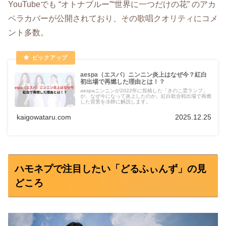
YouTubeでも “オトナブルー”“世界に一つだけの花” のアカ
ペラカバーが公開されており、その歌唱クオリティにコメ
ント多数。
aespa（エスパ）ニンニン炎上はなぜ今？紅白
初出場で再燃した理由とは！？
aespaニンニンが2022年に投稿した「きのこ雲ランプ」
が、なぜ今になって炎上したのか。紅白歌合戦出場で再燃
した背景を冷静に解説します。
kaigowataru.com
2025.12.25
ハモネプで注目したい「どるふぃんず」の見
どころ