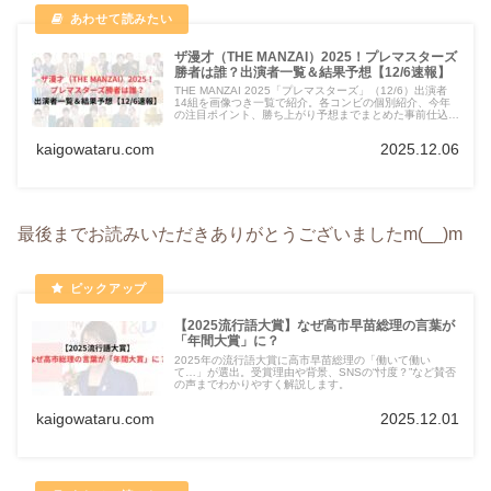
ザ漫才（THE MANZAI）2025！プレマスターズ
勝者は誰？出演者一覧＆結果予想【12/6速報】
THE MANZAI 2025「プレマスターズ」（12/6）出演者
14組を画像つき一覧で紹介。各コンビの個別紹介、今年
の注目ポイント、勝ち上がり予想までまとめた事前仕込み
記事。
kaigowataru.com
2025.12.06
最後までお読みいただきありがとうございましたm(__)m
【2025流行語大賞】なぜ高市早苗総理の言葉が
「年間大賞」に？
2025年の流行語大賞に高市早苗総理の「働いて働い
て…」が選出。受賞理由や背景、SNSの“忖度？”など賛否
の声までわかりやすく解説します。
kaigowataru.com
2025.12.01