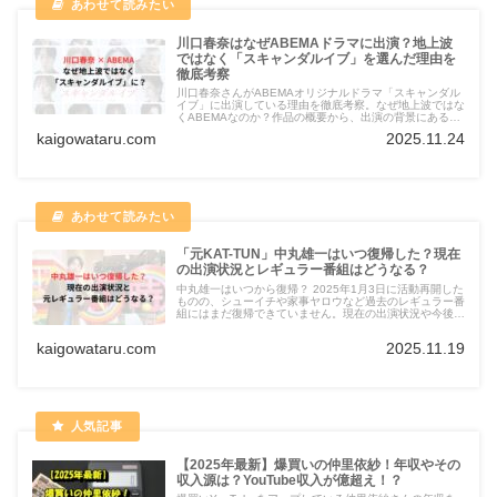
川口春奈はなぜABEMAドラマに出演？地上波
ではなく「スキャンダルイブ」を選んだ理由を
徹底考察
川口春奈さんがABEMAオリジナルドラマ「スキャンダル
イブ」に出演している理由を徹底考察。なぜ地上波ではな
くABEMAなのか？作品の概要から、出演の背景にあると
考えられる3つの理由、今後の方向性までわかりやすくま
kaigowataru.com
2025.11.24
とめています。
「元KAT-TUN」中丸雄一はいつ復帰した？現在
の出演状況とレギュラー番組はどうなる？
中丸雄一はいつから復帰？ 2025年1月3日に活動再開した
ものの、シューイチや家事ヤロウなど過去のレギュラー番
組にはまだ復帰できていません。現在の出演状況や今後の
可能性を詳しく解説します。
kaigowataru.com
2025.11.19
【2025年最新】爆買いの仲里依紗！年収やその
収入源は？YouTube収入が億超え！？