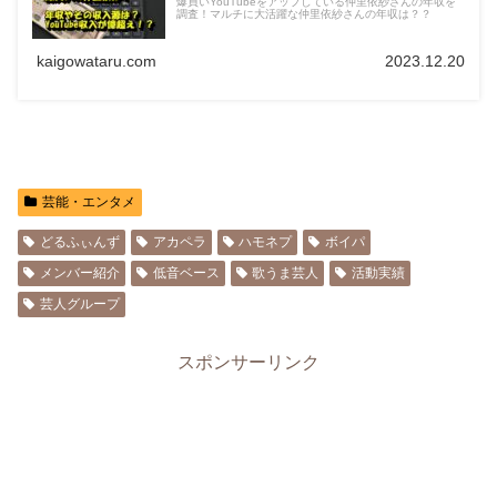
爆買いYouTubeをアップしている仲里依紗さんの年収を
調査！マルチに大活躍な仲里依紗さんの年収は？？
kaigowataru.com
2023.12.20
芸能・エンタメ
どるふぃんず
アカペラ
ハモネプ
ボイパ
メンバー紹介
低音ベース
歌うま芸人
活動実績
芸人グループ
スポンサーリンク