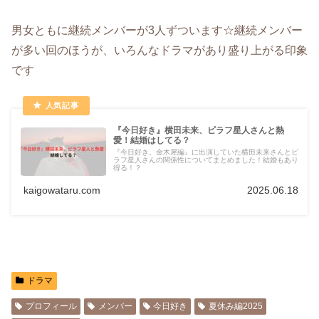
男女ともに継続メンバーが3人ずついます☆継続メンバー
が多い回のほうが、いろんなドラマがあり盛り上がる印象
です
『今日好き』横田未来、ピラフ星人さんと熱
愛！結婚はしてる？
『今日好き。金木犀編』に出演していた横田未来さんとピ
ラフ星人さんの関係性についてまとめました！結婚もあり
得る！？
kaigowataru.com
2025.06.18
ドラマ
プロフィール
メンバー
今日好き
夏休み編2025