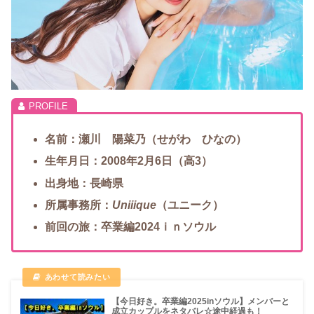
名前：瀬川 陽菜乃（せがわ ひなの）
生年月日：2008年2月6日（高3）
出身地：長崎県
所属事務所：
Uniiique
（ユニーク）
前回の旅：卒業編2024ｉｎソウル
【今日好き。卒業編2025inソウル】メンバーと
成立カップルをネタバレ☆途中経過も！