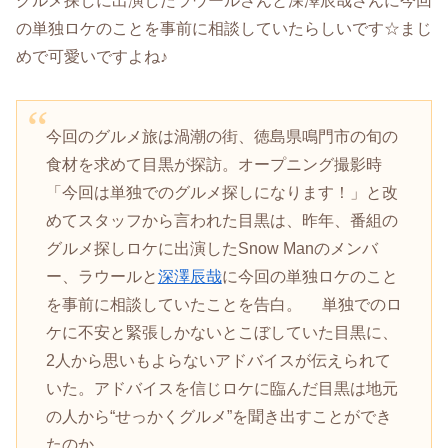
グルメ探しに出演したラウールさんと深澤辰哉さんに今回
の単独ロケのことを事前に相談していたらしいです☆まじ
めで可愛いですよね♪
今回のグルメ旅は渦潮の街、徳島県鳴門市の旬の
食材を求めて目黒が探訪。オープニング撮影時
「今回は単独でのグルメ探しになります！」と改
めてスタッフから言われた目黒は、昨年、番組の
グルメ探しロケに出演したSnow Manのメンバ
ー、ラウールと
深澤辰哉
に今回の単独ロケのこと
を事前に相談していたことを告白。 単独でのロ
ケに不安と緊張しかないとこぼしていた目黒に、
2人から思いもよらないアドバイスが伝えられて
いた。アドバイスを信じロケに臨んだ目黒は地元
の人から“せっかくグルメ”を聞き出すことができ
たのか。