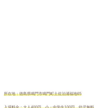
所在地：徳島県鳴門市鳴門町土佐泊浦福地65
入場料金：大人400円、小・中学生100円、幼児無料