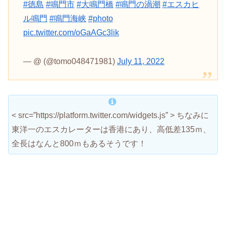
#徳島
#鳴門市
#大鳴門橋
#鳴門の渦潮
#エスカヒ
ル鳴門
#鳴門海峡
#photo
pic.twitter.com/oGaAGc3lik
— @ (@tomo048471981)
July 11, 2022
< src=”https://platform.twitter.com/widgets.js” > ちなみに
東洋一のエスカレーターは香港にあり、高低差135ｍ、
全長はなんと800ｍもあるそうです！