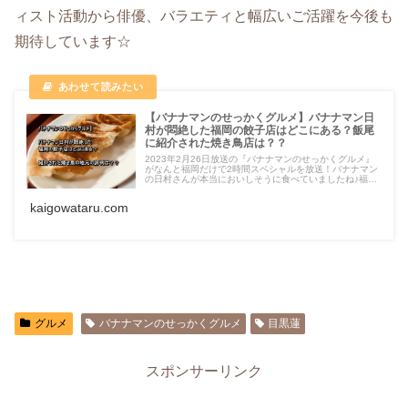
ィスト活動から俳優、バラエティと幅広いご活躍を今後も
期待しています☆
【バナナマンのせっかくグルメ】バナナマン日
村が悶絶した福岡の餃子店はどこにある？飯尾
に紹介された焼き鳥店は？？
2023年2月26日放送の『バナナマンのせっかくグルメ』
がなんと福岡だけで2時間スペシャルを放送！バナナマン
の日村さんが本当においしそうに食べていましたね♪福岡
人としても嬉しい限りです♪そんな番組を見て、実際に行
ってみたいと思った方も多いの
kaigowataru.com
グルメ
バナナマンのせっかくグルメ
目黒蓮
スポンサーリンク