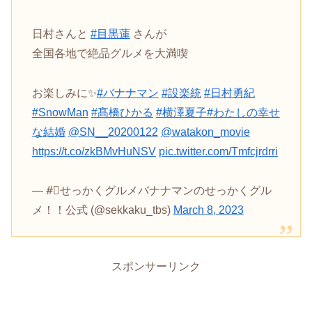
日村さんと
#目黒蓮
さんが
全国各地で絶品グルメを大満喫
お楽しみに✨
#バナナマン
#設楽統
#日村勇紀
#SnowMan
#髙橋ひかる
#横澤夏子
#わたしの幸せ
な結婚
@SN__20200122
@watakon_movie
https://t.co/zkBMvHuNSV
pic.twitter.com/Tmfcjrdrri
— #⃣せっかくグルメバナナマンのせっかくグル
メ！！公式 (@sekkaku_tbs)
March 8, 2023
スポンサーリンク