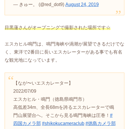
— きゅー。 (@red_dot9)
August 24, 2019
目黒蓮さんがオープニングで撮影された場所です☆
エスカヒル鳴門は、鳴門海峡や渦潮が展望できるだけでな
く、東洋で2番目に長いエスカレーターがある事でも有名
な観光地になっています。
【なが〜いエスカレーター】
2022/07/09
エスカヒル・鳴門（徳島県鳴門市）
高低差34m、全長68mを誇るエスカレーターで鳴
門山展望台へ。そこから見る鳴門海峡は圧巻！
#
四国カメラ部
#shikokucameraclub
#徳島カメラ部