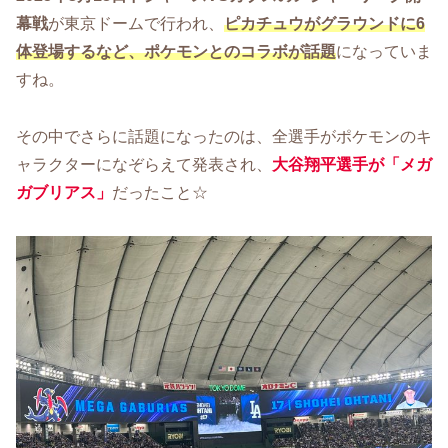
幕戦
が東京ドームで行われ、
ピカチュウがグラウンドに6
体登場するなど、ポケモンとのコラボが話題
になっていま
すね。
その中でさらに話題になったのは、全選手がポケモンのキ
ャラクターになぞらえて発表され、
大谷翔平選手が「メガ
ガブリアス」
だったこと☆